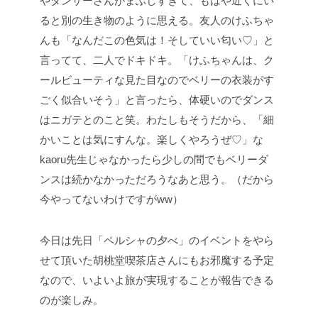
やダンサーさんがまぶしすぎて、もはや近くにい
ると別の生き物のように思える。友人のけふちゃ
んも「なんだこの色気は！そしていい匂い♡」と
言ってて、二人でドキドキ。「けふちゃんは、ク
ールビューティな見た目なのでベリーの衣装がす
ごく似合いそう」と言ったら、体硬いのでダンス
はニガテとのこと笑。わたしもそうだから、「細
かいことは気にすんな。楽しくやろうぜ♡」な
kaoru先生じゃなかったら少しの間でもベリーダ
ンスは続かなかっただろうなあと思う。（だから
今やってないわけですがww）
今日は先日「ペルシャの夕べ」のイベントをやら
せて頂いた胡桃堂喫茶店さんにもお邪魔する予定
なので、いよいよ旅が実現することが報告できる
のが楽しみ。