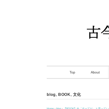
Top
About
blog
,
BOOK
,
文化
Home
›
blog
›
【BOOK】今「すべてだ」と思って