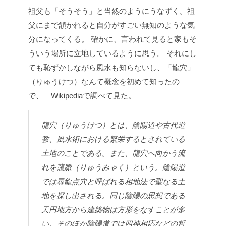
祖父も「そうそう」と当然のようにうなずく。祖
父にまで頷かれると自分がすごい無知のような気
分になってくる。
確かに、言われて見ると家もそ
ういう場所に立地しているように思う。
それにし
ても恥ずかしながら風水も知らないし、「龍穴」
（りゅうけつ）なんて概念を初めて知ったの
で、 Wikipediaで調べて見た。
龍穴（りゅうけつ）とは、陰陽道や古代道
教、風水術における繁栄するとされている
土地のことである。また、龍穴へ向かう流
れを龍脈（りゅうみゃく）という。陰陽道
では尋龍点穴と呼ばれる相地法で聖なる土
地を探し出される。同じ陰陽の思想である
天円地方から建築物は方形をなすことが多
い。そのほか陰陽道では四神相応などの哲