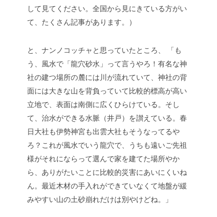
して見てください。全国から見にきている方がい
て、たくさん記事があります。）
と、ナンノコッチャと思っていたところ、
「も
う、風水で「龍穴砂水」って言うやろ！有名な神
社の建つ場所の麓には川が流れていて、神社の背
面には大きな山を背負っていて比較的標高が高い
立地で、表面は南側に広くひらけている。そし
て、治水ができる水脈（井戸）を讃えている。春
日大社も伊勢神宮も出雲大社もそうなってるや
ろ？これが風水でいう龍穴で、うちも遠いご先祖
様がそれにならって選んで家を建てた場所やか
ら、ありがたいことに比較的災害にあいにくいね
ん。最近木材の手入れができていなくて地盤が緩
みやすい山の土砂崩れだけは別やけどね。」