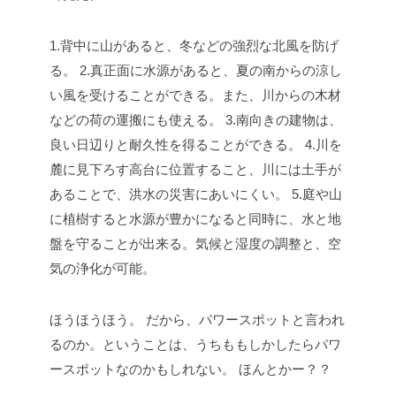
1.背中に山があると、冬などの強烈な北風を防げ
る。
2.真正面に水源があると、夏の南からの涼し
い風を受けることができる。また、川からの木材
などの荷の運搬にも使える。
3.南向きの建物は、
良い日辺りと耐久性を得ることができる。
4.川を
麓に見下ろす高台に位置すること、川には土手が
あることで、洪水の災害にあいにくい。
5.庭や山
に植樹すると水源が豊かになると同時に、水と地
盤を守ることが出来る。気候と湿度の調整と、空
気の浄化が可能。
ほうほうほう。
だから、パワースポットと言われ
るのか。ということは、うちももしかしたらパワ
ースポットなのかもしれない。
ほんとかー？？