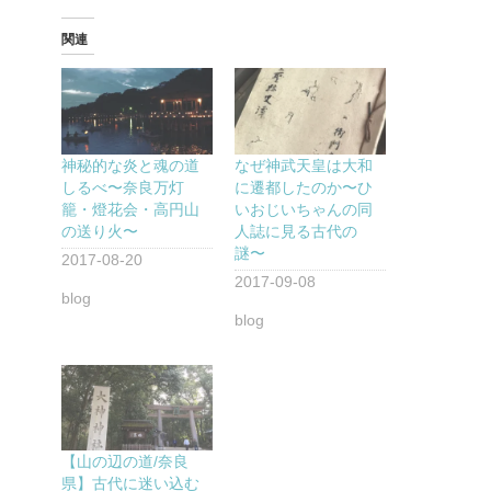
関連
神秘的な炎と魂の道
なぜ神武天皇は大和
しるべ〜奈良万灯
に遷都したのか〜ひ
籠・燈花会・高円山
いおじいちゃんの同
の送り火〜
人誌に見る古代の
謎〜
2017-08-20
2017-09-08
blog
blog
【山の辺の道/奈良
県】古代に迷い込む