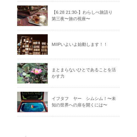
【6.28 21:30-】わらしべ旅語り
第三夜〜旅の視座〜
MIIPいよいよ始動します！！
まとまらないひとであることを活
かす力
イフタフ ヤー シムシム！〜未
知の世界への扉を開くには〜