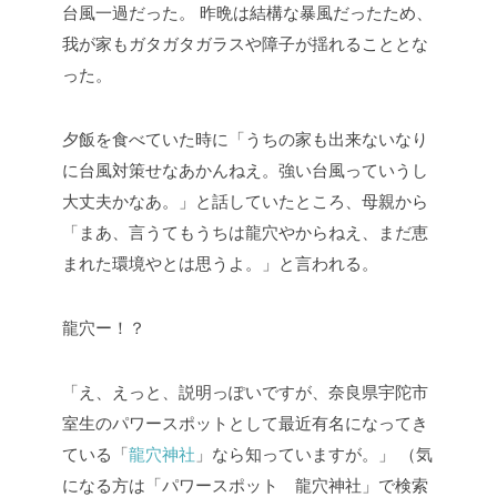
台風一過だった。
昨晩は結構な暴風だったため、
我が家もガタガタガラスや障子が揺れることとな
った。
夕飯を食べていた時に「うちの家も出来ないなり
に台風対策せなあかんねえ。強い台風っていうし
大丈夫かなあ。」と話していたところ、母親から
「まあ、言うてもうちは龍穴やからねえ、まだ恵
まれた環境やとは思うよ。」と言われる。
龍穴ー！？
「え、えっと、説明っぽいですが、奈良県宇陀市
室生のパワースポットとして最近有名になってき
ている「
龍穴神社
」なら知っていますが。」
（気
になる方は「パワースポット 龍穴神社」で検索