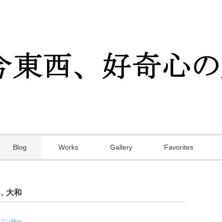
Blog
Works
Gallery
Favorites
フ
,
大和
ツジ編〜