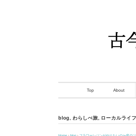
Top
About
blog
,
わらしべ旅
,
ローカルライ
Home
›
blog
›
フラワーレジンがやりたいの〜庭のツ