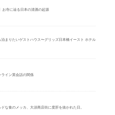
良】お寺に辿る日本の清酒の起源
ら泊まりたいゲストハウス〜グリッズ日本橋イースト ホテル
ンライン英会話の関係
ルドな食のメッカ、大須商店街に度肝を抜かれた日。