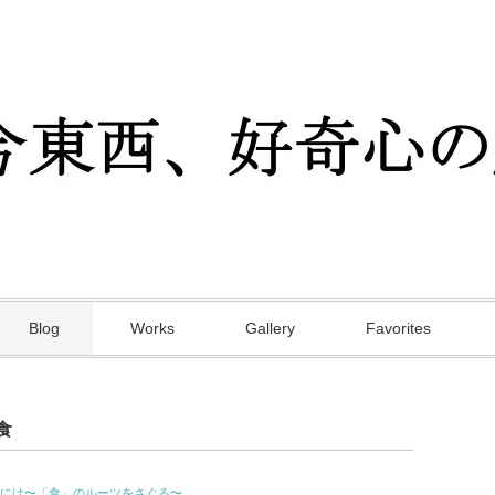
Blog
Works
Gallery
Favorites
食
には〜「食」のルーツをさぐる〜