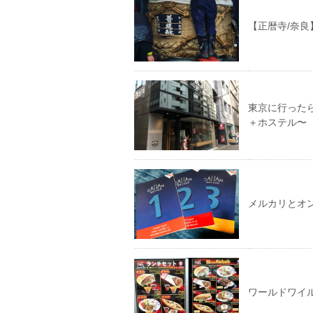
【正暦寺/奈
東京に行った
＋ホステル〜
メルカリとオ
ワールドワイ