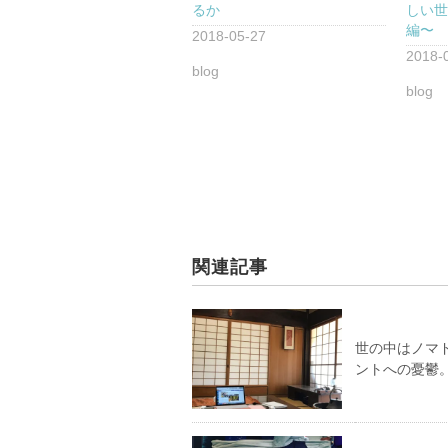
るか
しい
編〜
2018-05-27
2018-
blog
blog
関連記事
世の中はノマ
ントへの憂鬱