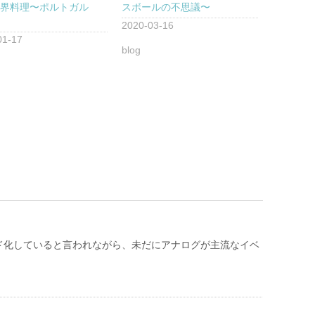
世界料理〜ポルトガル
スボールの不思議〜
2020-03-16
01-17
blog
ド化していると言われながら、未だにアナログが主流なイベ
。