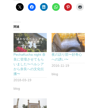
関連
PechaKucha night 奈
夜の語り部〜好奇心
良に登壇させてもら
への誘い〜
いました〜ペルシア
2016-11-19
から奈良への文化伝
播〜
blog
2018-03-19
blog