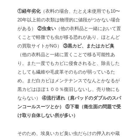
①経年劣化
（衣料の場合、たとえ未使用でも10〜
20年以上前の衣類は物理的に値段がつかない場合
がある）
②虫食い
（他の衣料品と一緒において置
くことで軽微でも虫が移る恐れがあり、ほとんど
の買取サイトがNG）
③黒カビ、またはカビ臭
（他の衣料品と一緒に置くことで移る可能性あ
り。また一度でもカビに侵食されると、除去した
としても繊維や毛皮革そのものが弱っているた
め。まだ白カビはメンテナンスでなんとかなるが
黒カビはほぼ１００％復旧しないし、売り物にも
ならない）
④流行遅れ（肩パッドのダブルのスパ
ンコールスーツとか）
⑤下着（衛生面の問題で受
け取り自体しない所が多い）
そのため、埃臭いカビ臭い虫だらけの押入れや蔵