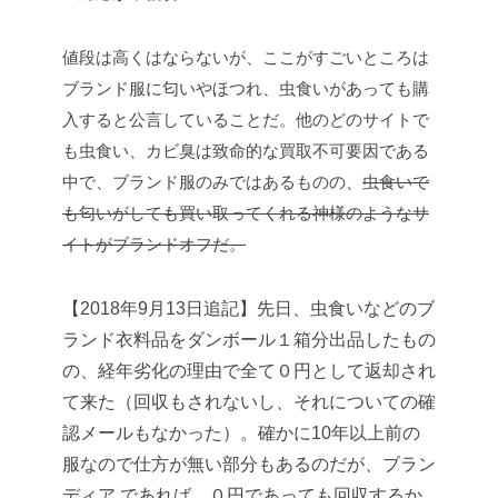
値段は高くはならないが、ここがすごいところは
ブランド服に匂いやほつれ、虫食いがあっても購
入すると公言していることだ。他のどのサイトで
も虫食い、カビ臭は致命的な買取不可要因である
中で、ブランド服のみではあるものの、
虫食いで
も匂いがしても買い取ってくれる神様のようなサ
イトがブランドオフだ。
【
2018
年
9
月
13
日追記】先日、虫食いなどのブ
ランド衣料品をダンボール１箱分出品したもの
の、経年劣化の理由で全て０円として返却され
て来た（回収もされないし、それについての確
認メールもなかった）。確かに
10
年以上前の
服なので仕方が無い部分もあるのだが、ブラン
ディア
であれば、０円であっても回収するか