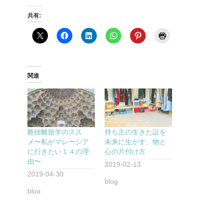
共有:
関連
断捨離留学のスス
持ち主の生きた証を
メ〜私がマレーシア
未来に生かす、物と
に行きたい１４の理
心の片付け方
由〜
2019-02-13
2019-04-30
blog
blog