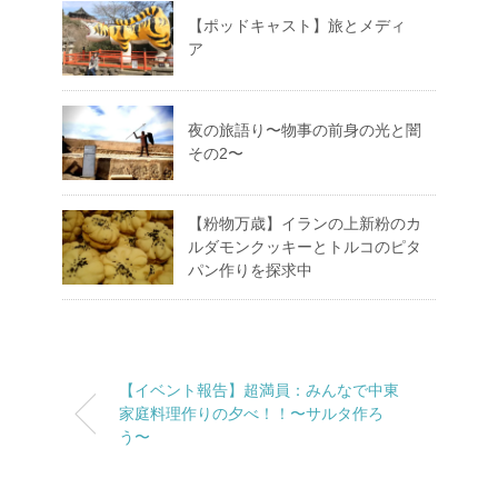
【ポッドキャスト】旅とメディ
ア
夜の旅語り〜物事の前身の光と闇
その2〜
【粉物万歳】イランの上新粉のカ
ルダモンクッキーとトルコのピタ
パン作りを探求中
【イベント報告】超満員：みんなで中東
家庭料理作りの夕べ！！〜サルタ作ろ
う〜