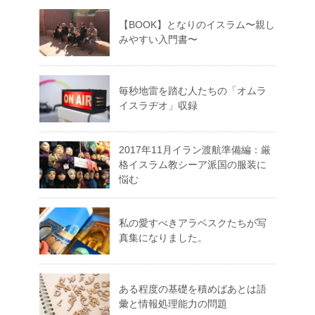
【BOOK】となりのイスラム〜親し
みやすい入門書〜
毎秒地雷を踏む人たちの「オムラ
イスラヂオ」収録
2017年11月イラン渡航準備編：厳
格イスラム教シーア派国の服装に
悩む
私の愛すべきアラベスクたちが写
真集になりました。
ある程度の基礎を積めばあとは語
彙と情報処理能力の問題