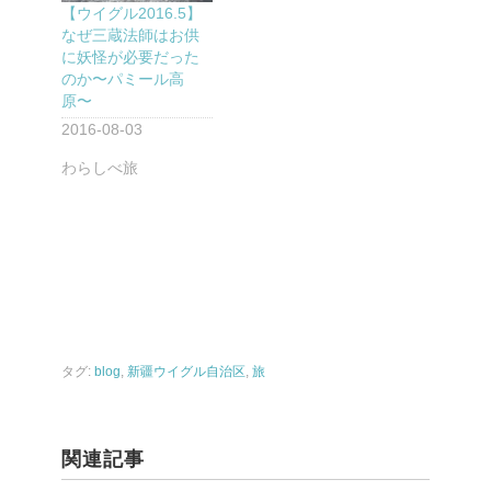
【ウイグル2016.5】
なぜ三蔵法師はお供
に妖怪が必要だった
のか〜パミール高
原〜
2016-08-03
わらしべ旅
タグ:
blog
,
新疆ウイグル自治区
,
旅
関連記事